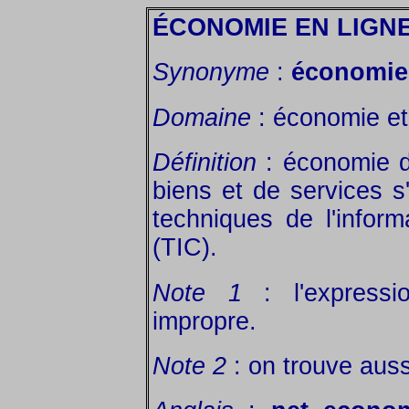
ÉCONOMIE EN LIGN
Synonyme
:
économie
Domaine
: économie et 
Définition
: économie d
biens et de services s
techniques de l'infor
(TIC).
Note 1
: l'expressi
impropre.
Note 2
: on trouve auss