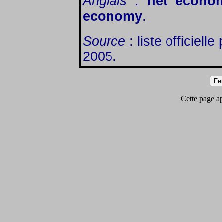
Anglais
:
net econo
economy
.
Source
: liste officiell
2005.
Cette page app