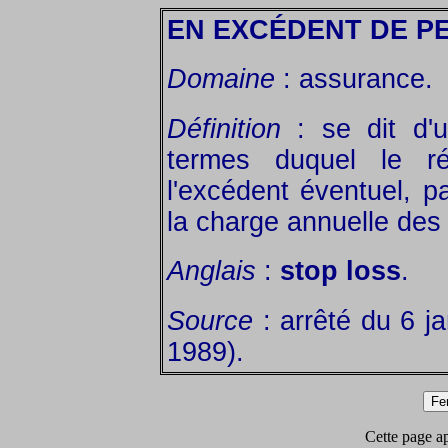
EN EXCÉDENT DE P
Domaine
: assurance.
Définition
: se dit d'u
termes duquel le r
l'excédent éventuel, p
la charge annuelle des 
Anglais
:
stop loss
.
Source
: arrêté du 6 ja
1989).
Cette page app