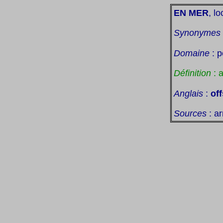
EN MER
, lo
Synonymes
Domaine
: p
Définition
: a
Anglais
:
of
Sources
: ar