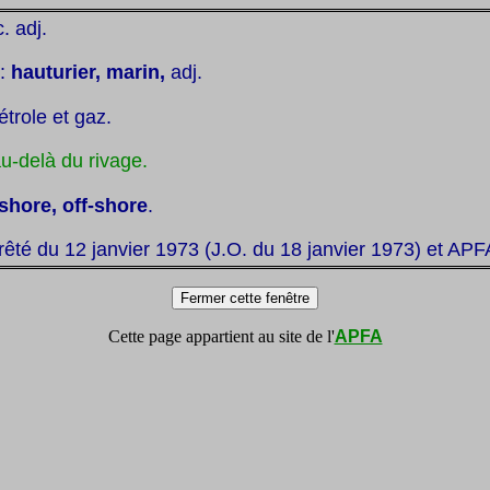
c. adj.
:
hauturier,
marin,
adj.
étrole et gaz.
u-delà du rivage.
fshore, off-shore
.
rêté du 12 janvier 1973 (J.O. du 18 janvier 1973)
et APF
Cette page appartient au site de l'
APFA