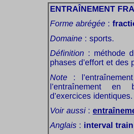
ENTRAÎNEMENT FR
Forme abrégée
:
fract
Domaine
: sports.
Définition
: méthode d’
phases d’effort et des
Note
: l’entraînement
l’entraînement en 
d’exercices identiques.
Voir aussi
:
entraînem
Anglais
:
interval train