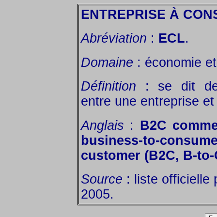
ENTREPRISE À CON
Abréviation
:
ECL
.
Domaine
: économie et 
Définition
: se dit des
entre une entreprise et 
Anglais
:
B2C commer
business-to-consum
customer (B2C, B-to-
Source
: liste officiell
2005.