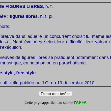
E FIGURES LIBRES
, n. f.
gée
:
figures libres
, n. f. pl.
ports.
preuve dans laquelle un concurrent choisit lui-même les 
les-ci étant évaluées selon leur difficulté, leur valeur 
d’exécution.
preuves de figures libres se pratiquent notamment dans 
ymnastique, en natation ou en parachutisme.
e-style, free style
.
te officielle publiée au J.O. du 19 décembre 2010.
Cette page appartient au site de l'
APFA