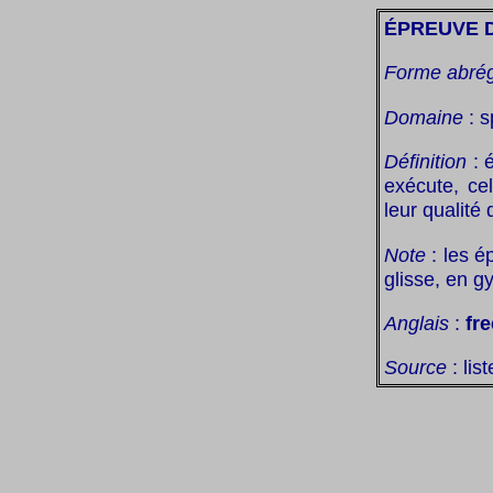
ÉPREUVE D
Forme abré
Domaine
: s
Définition
: é
exécute, cel
leur qualité 
Note
: les é
glisse, en g
Anglais
:
fre
Source
: lis