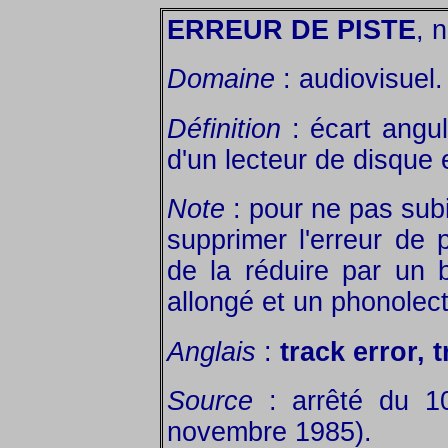
ERREUR DE PISTE
, n
Domaine
: audiovisuel.
Définition
: écart angul
d'un lecteur de disque e
Note
: pour ne pas subi
supprimer l'erreur de 
de la réduire par un 
allongé et un phonolec
Anglais
:
track error, 
Source
: arrêté du 1
novembre 1985).