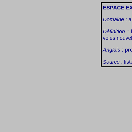
ESPACE E
Domaine
: a
Définition
:
voies nouvel
Anglais
:
pr
Source
: lis