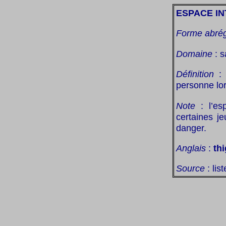
ESPACE I
Forme abré
Domaine
: s
Définition
:
personne lo
Note
: l’e
certaines j
danger.
Anglais
:
th
Source
: lis