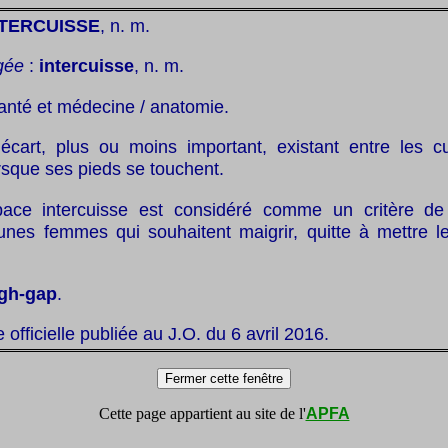
NTERCUISSE
, n. m.
gée
:
intercuisse
, n. m.
anté et médecine / anatomie.
 écart, plus ou moins important, existant entre les c
rsque ses pieds se touchent.
space intercuisse est considéré comme un critère d
eunes femmes qui souhaitent maigrir, quitte à mettre l
igh-gap
.
te officielle publiée au J.O. du 6 avril 2016.
Cette page appartient au site de l'
APFA