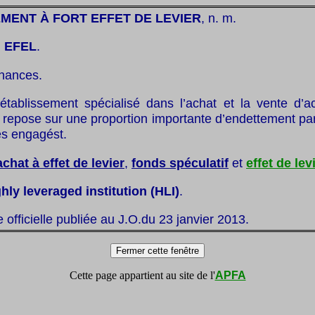
MENT À FORT EFFET DE LEVIER
, n. m.
:
EFEL
.
inances.
établissement spécialisé dans l’achat et la vente d’act
 repose sur une proportion importante d’endettement par
es engagést.
achat à effet de levier
,
fonds spéculatif
et
effet de lev
hly leveraged institution (HLI)
.
te officielle publiée au J.O.du 23 janvier 2013.
Cette page appartient au site de l'
APFA