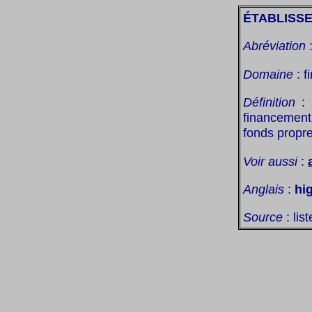
ÉTABLISSE
Abréviation
Domaine
: f
Définition
: 
financement
fonds propr
Voir aussi
:
Anglais
:
hig
Source
: lis