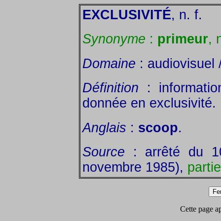
EXCLUSIVITÉ
, n. f.
Synonyme
:
primeur
, 
Domaine
: audiovisuel 
Définition
: informatio
donnée en exclusivité.
Anglais
:
scoop
.
Source
: arrêté du 1
novembre 1985),
parti
Cette page app