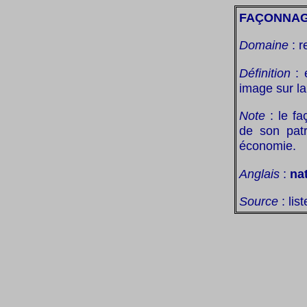
FAÇONNAG
Domaine
: r
Définition
: 
image sur la
Note
: le fa
de son patr
économie.
Anglais
:
na
Source
: lis