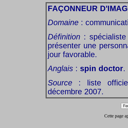
FAÇONNEUR D'IMAG
Domaine
: communicat
Définition
: spécialist
présenter une personna
jour favorable.
Anglais
:
spin doctor
.
Source
: liste offic
décembre 2007.
Cette page app