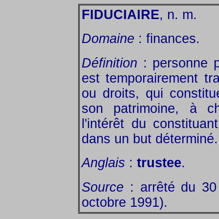
FIDUCIAIRE
, n. m.
Domaine
: finances.
Définition
: personne p
est temporairement tra
ou droits, qui consti
son patrimoine, à ch
l'intérêt du constituan
dans un but déterminé.
Anglais
:
trustee
.
Source
: arrêté du 3
octobre 1991).