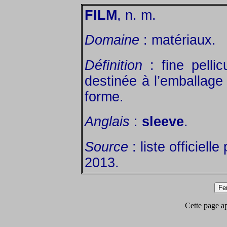
FILM
, n. m.
Domaine
: matériaux.
Définition
: fine pellic
destinée à l’emballage 
forme.
Anglais
:
sleeve
.
Source
: liste officiell
2013.
Cette page app