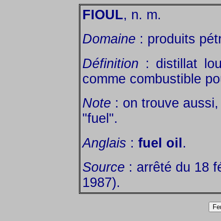
FIOUL
, n. m.
Domaine
: produits pétr
Définition
: distillat l
comme combustible pour
Note
: on trouve aussi,
"fuel".
Anglais
:
fuel oil
.
Source
: arrêté du 18 f
1987).