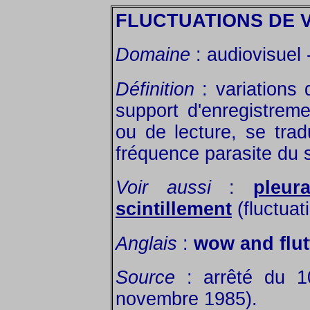
FLUCTUATIONS DE 
Domaine
: audiovisuel 
Définition
: variations 
support d'enregistreme
ou de lecture, se tra
fréquence parasite du s
Voir aussi
:
pleur
scintillement
(fluctuat
Anglais
:
wow and flut
Source
: arrêté du 1
novembre 1985).