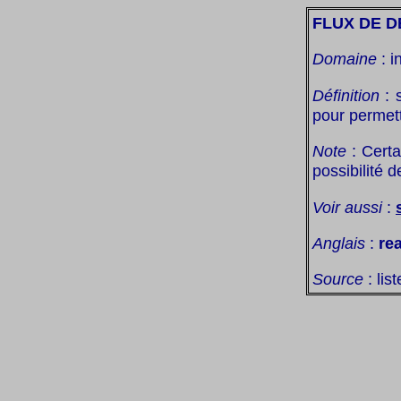
FLUX DE 
Domaine
: i
Définition
:
pour permett
Note
: Certa
possibilité 
Voir aussi
:
Anglais
:
re
Source
: lis