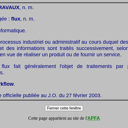
TRAVAUX
, n. m.
gée
:
flux
, n. m.
nformatique.
processus industriel ou administratif au cours duquel de
t des informations sont traités successivement, selo
 en vue de réaliser un produit ou de fournir un service.
lux fait généralement l'objet de traitements par
s.
kflow
.
te officielle publiée au J.O. du 27 février 2003.
Cette page appartient au site de l'
APFA