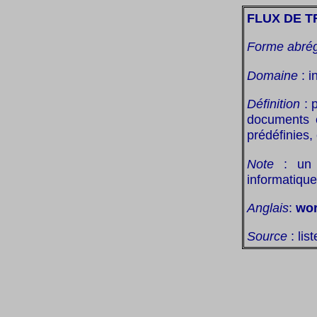
FLUX DE 
Forme abré
Domaine
: i
Définition
: 
documents e
prédéfinies,
Note
: un f
informatique
Anglais
:
wor
Source
: lis