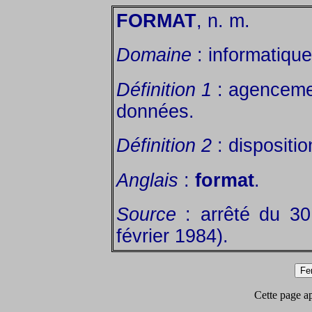
FORMAT
, n. m.
Domaine
: informatique
Définition 1
: agencemen
données.
Définition 2
: dispositi
Anglais
:
format
.
Source
: arrêté du 3
février 1984).
Cette page app