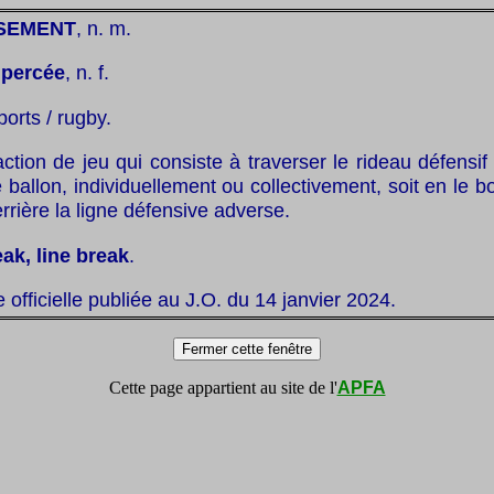
SEMENT
, n. m.
:
percée
, n. f.
ports / rugby.
ction de jeu qui consiste à traverser le rideau défensif
e ballon, individuellement ou collectivement, soit en le bo
rrière la ligne défensive adverse.
eak, line break
.
te officielle publiée au J.O. du 14 janvier 2024.
Cette page appartient au site de l'
APFA