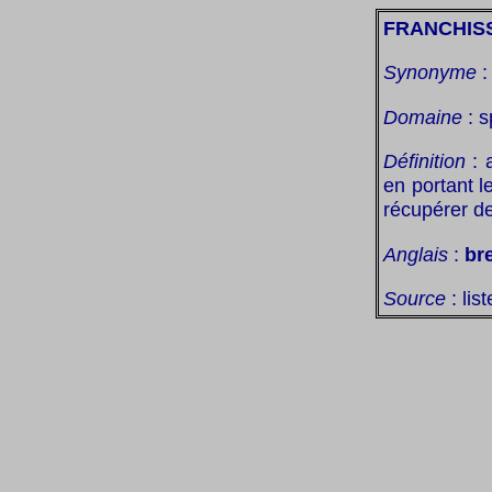
FRANCHIS
Synonyme
Domaine
: s
Définition
: a
en portant l
récupérer de
Anglais
:
br
Source
: lis