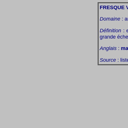
FRESQUE 
Domaine
: a
Définition
: 
grande échel
Anglais
:
ma
Source
: lis