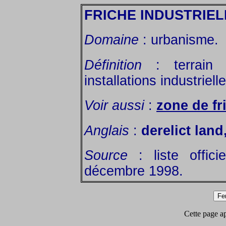
FRICHE INDUSTRIEL
Domaine
: urbanisme.
Définition
: terrain 
installations industriel
Voir aussi
:
zone de fr
Anglais
:
derelict land
Source
: liste offic
décembre 1998.
Cette page app