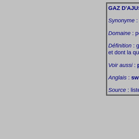
GAZ D'AJ
Synonyme
Domaine
: p
Définition
: 
et dont la q
Voir aussi
:
Anglais
:
sw
Source
: lis