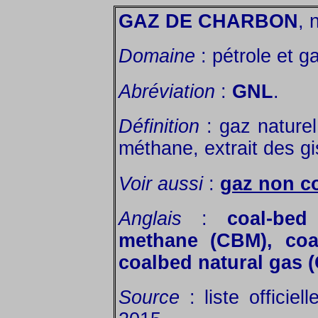
GAZ DE CHARBON
, 
Domaine
: pétrole et g
Abréviation
:
GNL
.
Définition
: gaz nature
méthane, extrait des gi
Voir aussi
:
gaz non c
Anglais
:
coal-be
methane (CBM), coa
coalbed natural gas
Source
: liste officie