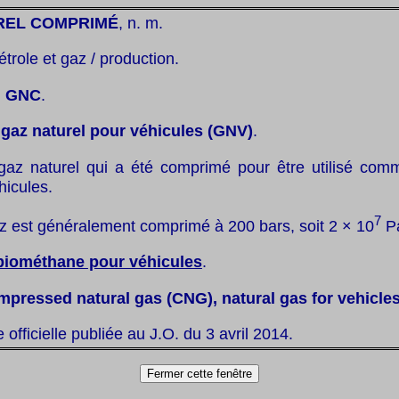
REL COMPRIMÉ
, n. m.
étrole et gaz / production.
:
GNC
.
:
gaz naturel pour véhicules (GNV)
.
gaz naturel qui a été comprimé pour être utilisé com
hicules.
7
z est généralement comprimé à 200 bars, soit 2 × 10
P
biométhane pour véhicules
.
mpressed natural gas (CNG), natural gas for vehicle
te officielle publiée au J.O. du 3 avril 2014.