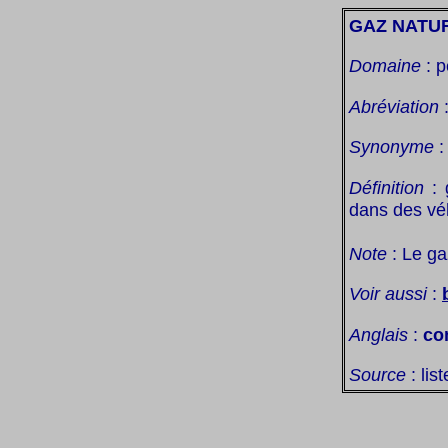
GAZ NATU
Domaine
: p
Abréviation
Synonyme
Définition
: 
dans des vé
Note
: Le ga
Voir aussi
:
Anglais
:
co
Source
: lis