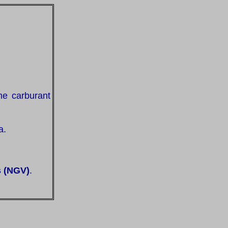
me carburant
a.
s (NGV)
.