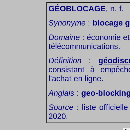
GÉOBLOCAGE
, n. f.
Synonyme
:
blocage 
Domaine
: économie et 
télécommunications.
Définition
:
géodisc
consistant à empêch
l’achat en ligne.
Anglais
:
geo-blockin
Source
: liste officiel
2020.