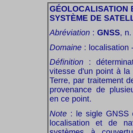
GÉOLOCALISATION 
SYSTÈME DE SATEL
Abréviation
:
GNSS
, n.
Domaine
: localisation 
Définition
: déterminat
vitesse d'un point à la
Terre, par traitement d
provenance de plusieurs
en ce point.
Note
: le sigle GNSS 
localisation et de na
systèmes à couvertu