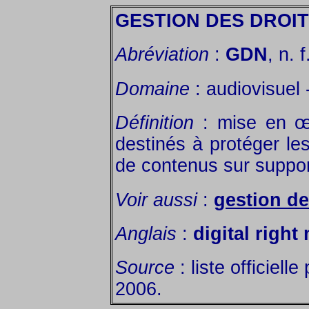
GESTION DES DROI
Abréviation
:
GDN
, n. f
Domaine
: audiovisuel
Définition
: mise en œu
destinés à protéger les
de contenus sur suppo
Voir aussi
:
gestion de
Anglais
:
digital righ
Source
: liste officiell
2006.