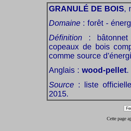
GRANULÉ DE BOIS
, 
Domaine
: forêt - énerg
Définition
: bâtonnet 
copeaux de bois compa
comme source d’énergi
Anglais :
wood-pellet
.
Source
: liste officie
2015.
Cette page app