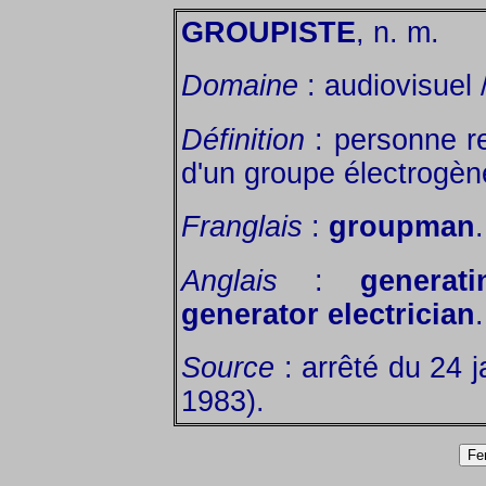
GROUPISTE
, n. m.
Domaine
: audiovisuel 
Définition
: personne r
d'un groupe électrogèn
Franglais
:
groupman
.
Anglais
:
generat
generator electrician
.
Source
: arrêté du 24 j
1983).