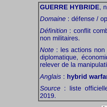
GUERRE HYBRIDE
, n
Domaine
: défense / op
Définition
: conflit comb
non militaires.
Note
: les actions non 
diplomatique, économi
relever de la manipulati
Anglais
:
hybrid warfa
Source
: liste officie
2019.