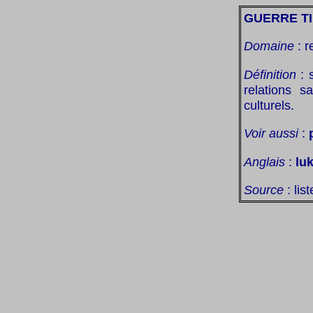
GUERRE T
Domaine
: r
Définition
: s
relations s
culturels.
Voir aussi
:
Anglais
:
lu
Source
: lis