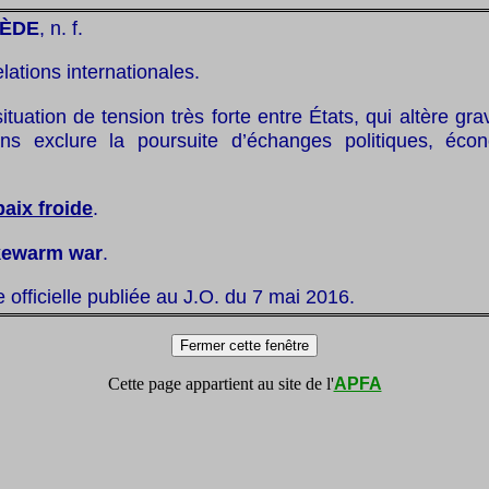
IÈDE
, n. f.
elations internationales.
ituation de tension très forte entre États, qui altère gr
ans exclure la poursuite d’échanges politiques, éc
paix froide
.
kewarm war
.
te officielle publiée au J.O. du 7 mai 2016.
Cette page appartient au site de l'
APFA