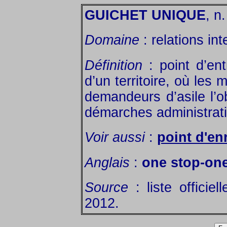
GUICHET UNIQUE
, n
Domaine
: relations int
Définition
: point d’ent
d’un territoire, où les m
demandeurs d’asile l’ob
démarches administrat
Voir aussi
:
point d'en
Anglais
:
one stop-on
Source
: liste officie
2012.