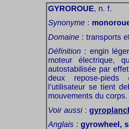
GYROROUE
, n. f.
Synonyme
:
monorou
Domaine
: transports et
Définition
: engin lége
moteur électrique, q
autostabilisée par effe
deux repose-pieds 
l’utilisateur se tient 
mouvements du corps.
Voir aussi
:
gyroplanc
Anglais
:
gyrowheel, s