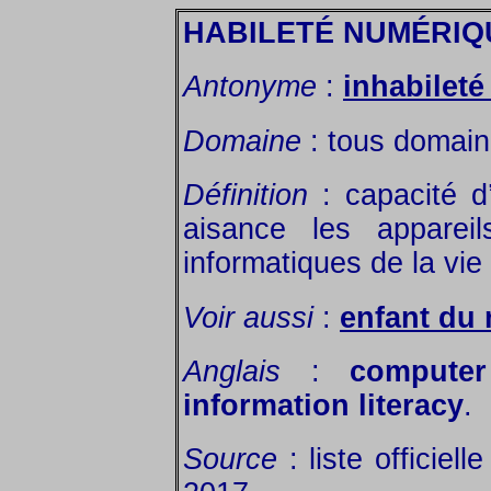
HABILETÉ NUMÉRIQ
Antonyme
:
inhabilet
Domaine
: tous domain
Définition
: capacité d
aisance les appareil
informatiques de la vie
Voir aussi
:
enfant du
Anglais
:
computer 
information literacy
.
Source
: liste officiel