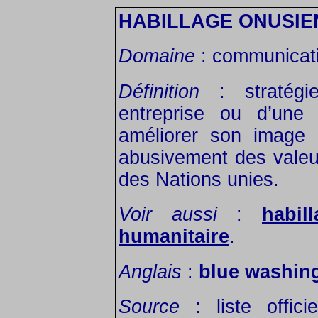
HABILLAGE ONUSIE
Domaine
: communicatio
Définition
: stratégi
entreprise ou d’une 
améliorer son image
abusivement des valeu
des Nations unies.
Voir aussi
:
habil
humanitaire
.
Anglais
:
blue washin
Source
: liste offic