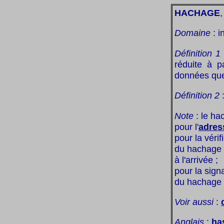
HACHAGE
,
Domaine
: i
Définition 1
réduite à p
données quel
Définition 2
:
Note
: le hac
pour l'
adres
pour la vérif
du hachage d
à l'arrivée ;
pour la sign
du hachage 
Voir aussi
:
Anglais
:
ha