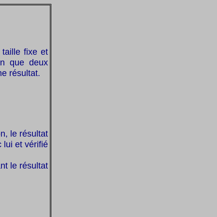
aille fixe et
çon que deux
e résultat.
n, le résultat
ui et vérifié
t le résultat