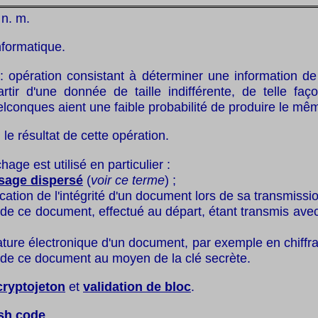
 n. m.
nformatique.
: opération consistant à déterminer une information de t
artir d'une donnée de taille indifférente, de telle fa
conques aient une faible probabilité de produire le mêm
 le résultat de cette opération.
hage est utilisé en particulier :
sage dispersé
(
voir ce terme
) ;
ication de l'intégrité d'un document lors de sa transmissio
e ce document, effectué au départ, étant transmis avec l
ature électronique d'un document, par exemple en chiffran
de ce document au moyen de la clé secrète.
cryptojeton
et
validation de bloc
.
sh code
.