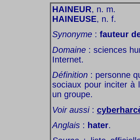
HAINEUR
, n. m.
HAINEUSE
, n. f.
Synonyme
:
fauteur de
Domaine
: sciences hu
Internet.
Définition
: personne qui
sociaux pour inciter à 
un groupe.
Voir aussi
:
cyberharc
Anglais
:
hater
.