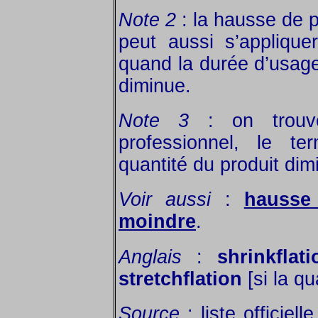
Note 2
: la hausse de p
peut aussi s’appliqu
quand la durée d’usag
diminue.
Note 3
: on trouve
professionnel, le te
quantité du produit dim
Voir aussi
:
hausse
moindre
.
Anglais
:
shrinkflati
stretchflation
[si la q
Source
: liste officiel