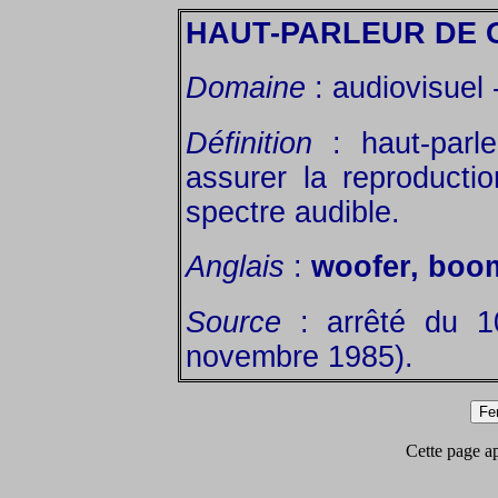
HAUT-PARLEUR DE 
Domaine
: audiovisuel 
Définition
: haut-parl
assurer la reproduct
spectre audible.
Anglais
:
woofer, boo
Source
: arrêté du 1
novembre 1985).
Cette page app