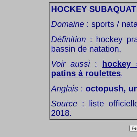
HOCKEY SUBAQUAT
Domaine
: sports / nat
Définition
: hockey pra
bassin de natation.
Voir aussi
:
hockey 
patins à roulettes
.
Anglais
:
octopush, u
Source
: liste officie
2018.