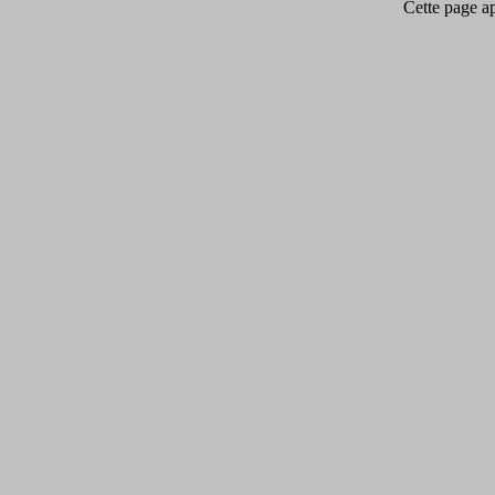
Cette page app