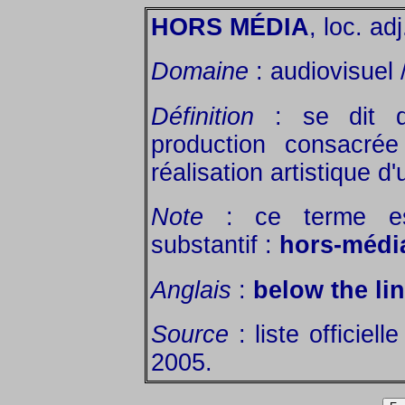
HORS MÉDIA
, loc. adj
Domaine
: audiovisuel 
Définition
: se dit d
production consacré
réalisation artistique 
Note
: ce terme es
substantif :
hors-médi
Anglais
:
below the li
Source
: liste officiel
2005.