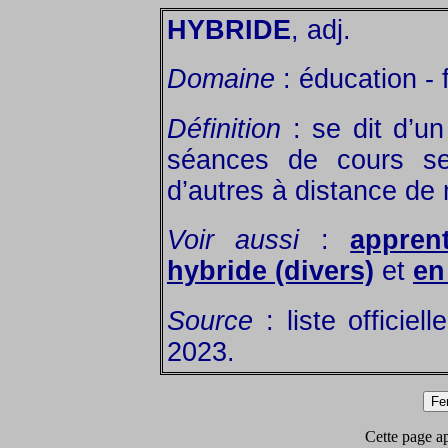
HYBRIDE
, adj.
Domaine
: éducation - 
Définition
: se dit d’u
séances de cours se
d’autres à distance de
Voir aussi
:
appren
hybride (divers)
et
en
Source
: liste officiel
2023.
Cette page app