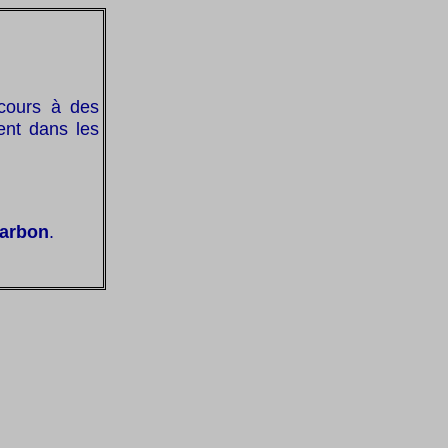
ecours à des
ent dans les
carbon
.