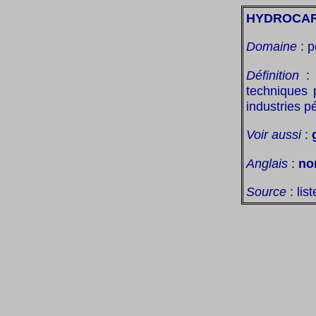
HYDROCAR
Domaine
: p
Définition
: 
techniques 
industries pé
Voir aussi
:
Anglais
:
no
Source
: lis