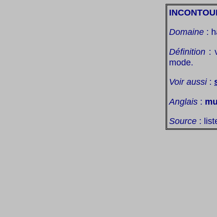
INCONTOU
Domaine
: h
Définition
: 
mode.
Voir aussi
:
Anglais
:
mu
Source
: lis