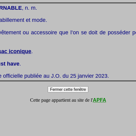
RNABLE
, n. m.
abillement et mode.
vêtement ou accessoire que l’on se doit de posséder po
sac iconique
.
st have
.
te officielle publiée au J.O. du 25 janvier 2023.
Cette page appartient au site de l'
APFA