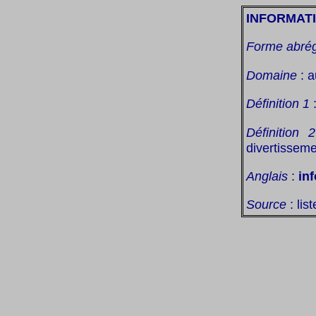
INFORMAT
Forme abré
Domaine
: a
Définition 1
:
Définition 2
divertisseme
Anglais
:
in
Source
: lis