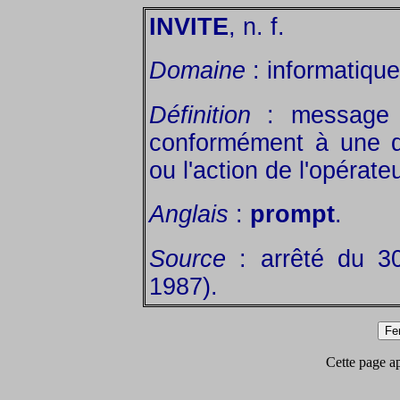
INVITE
, n. f.
Domaine
: informatique
Définition
: message vi
conformément à une di
ou l'action de l'opérateu
Anglais
:
prompt
.
Source
: arrêté du 3
1987).
Cette page app