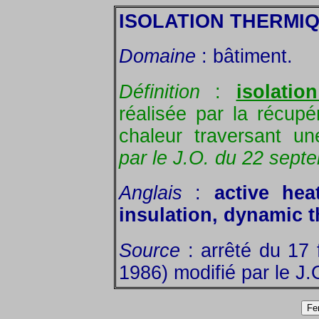
ISOLATION THERMI
Domaine
: bâtiment.
Définition
:
isolatio
réalisée par la récupé
chaleur traversant un
par le J.O. du 22 sept
Anglais
:
active hea
insulation, dynamic t
Source
: arrêté du 17 
1986) modifié par le J